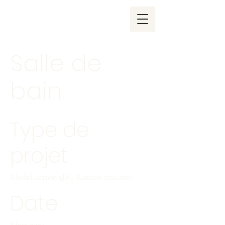
Salle de
bain
Type de
projet
Modélisation 3D + Rendus réalistes
Date
Mars 2024