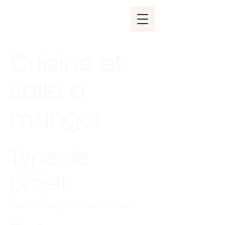
Cuisine et
salle à
manger
Type de
projet
Modélisation 3D + Rendus réalistes