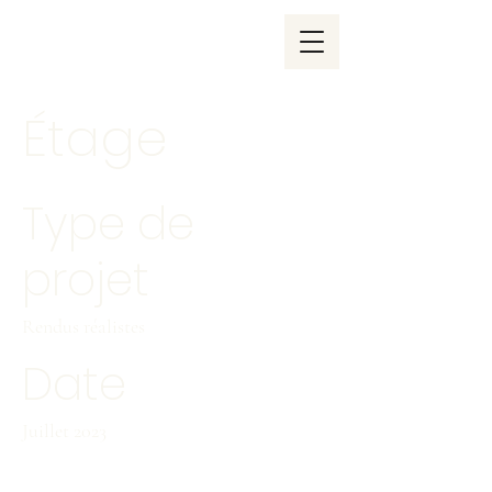
Étage
Type de
projet
Rendus réalistes
Date
Juillet 2023