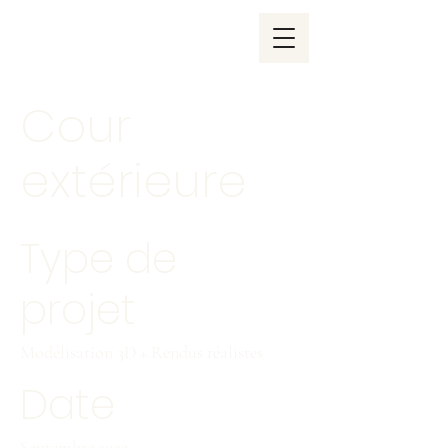
Cour
extérieure
Type de
projet
Modélisation 3D + Rendus réalistes
Date
Septembre 2022