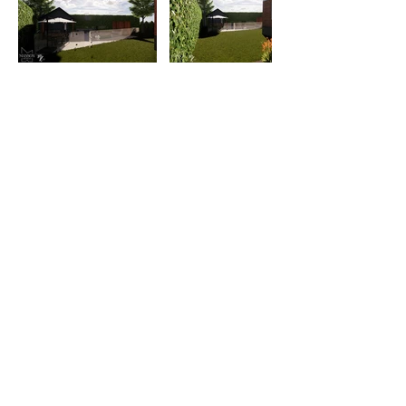
Meggie Léonard
meggieleonard@gmail.com