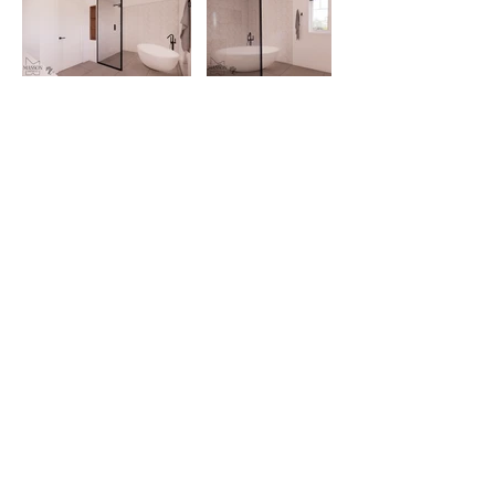
Meggie Léonard
meggieleonard@gmail.com