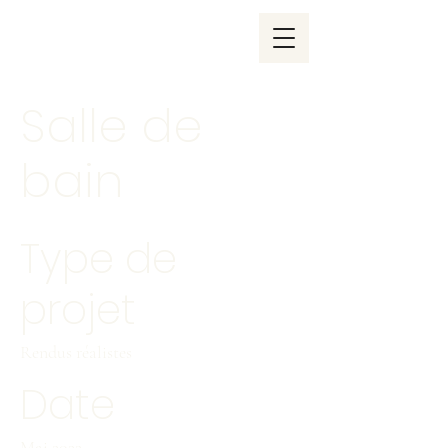
Salle de
bain
Type de
projet
Rendus réalistes
Date
Mai 2022