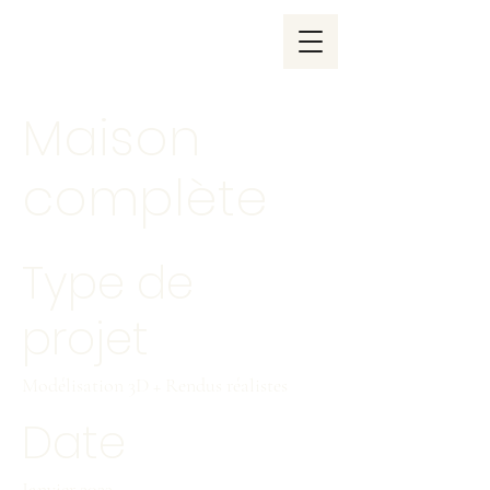
Maison
complète
Type de
projet
Modélisation 3D + Rendus réalistes
Date
Janvier 2023