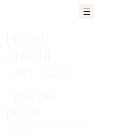
Projet
créatif -
Juin 2023
Type de
projet
Modéllisation 3D + Rendus réalistes +
Rendu vidéo