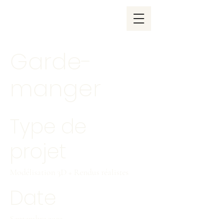
Garde-
manger
Type de
projet
Modélisation 3D + Rendus réalistes
Date
Septembre 2022